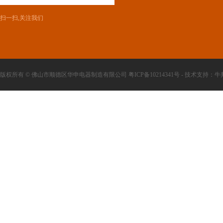
扫一扫,关注我们
版权所有 © 佛山市顺德区华申电器制造有限公司 粤ICP备10214341号 - 技术支持：