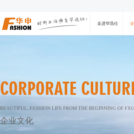
走进华迅仕
CORPORATE CULTUR
BEAUTIFUL, FASHION LIFE FROM THE BEGINNING OF FX
企业文化