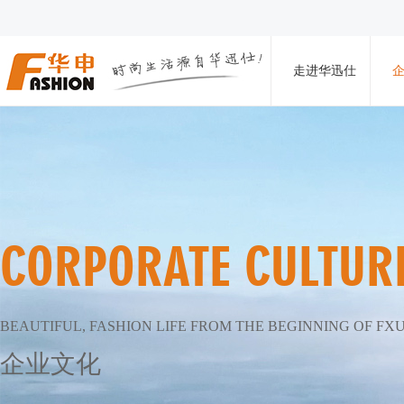
走进华迅仕
CORPORATE CULTUR
BEAUTIFUL, FASHION LIFE FROM THE BEGINNING OF FX
企业文化