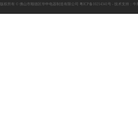
版权所有 © 佛山市顺德区华申电器制造有限公司 粤ICP备10214341号 - 技术支持：