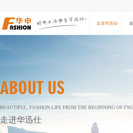
走进华迅仕
ABOUT US
BEAUTIFUL, FASHION LIFE FROM THE BEGINNING OF FX
走进华迅仕